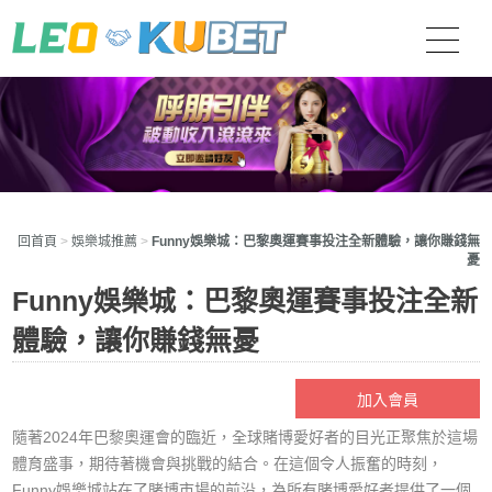
回首頁
>
娛樂城推薦
>
Funny娛樂城：巴黎奧運賽事投注全新體驗，讓你賺錢無
憂
Funny娛樂城：巴黎奧運賽事投注全新
體驗，讓你賺錢無憂
加入會員
隨著2024年巴黎奧運會的臨近，全球賭博愛好者的目光正聚焦於這場
體育盛事，期待著機會與挑戰的結合。在這個令人振奮的時刻，
Funny娛樂城站在了賭博市場的前沿，為所有賭博愛好者提供了一個