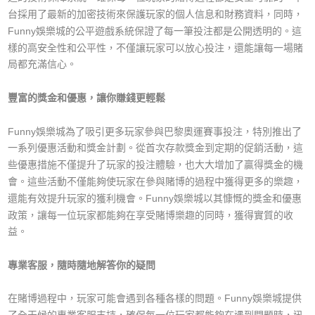
台採用了最新的加密技術來保護玩家的個人信息和財務資料，同時，
Funny娛樂城的公平遊戲系統保證了每一筆投注都是公開透明的。這
樣的高安全性和公平性，不僅讓玩家可以放心投注，還能讓每一場賭
局都充滿信心。
豐富的獎金和優惠，讓你賺錢更輕鬆
Funny娛樂城為了吸引更多玩家參與巴黎奧運賽事投注，特別推出了
一系列優惠活動和獎金計劃。從首次存款獎金到定期的促銷活動，這
些優惠措施不僅提升了玩家的投注體驗，也大大增加了贏得獎金的機
會。這些活動不僅能夠使玩家在參與賭博的過程中獲得更多的樂趣，
還能有效提升玩家的獲利機會。Funny娛樂城以其慷慨的獎金和優惠
政策，讓每一位玩家都能夠在享受賭博樂趣的同時，獲得實質的收
益。
專業客服，隨時隨地解答你的疑問
在賭博過程中，玩家可能會遇到各種各樣的問題。Funny娛樂城提供