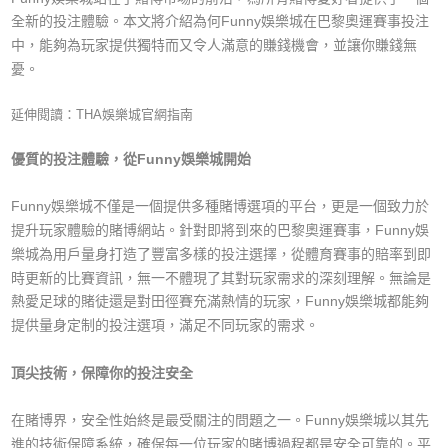
全新的投注體驗。本文將介紹為何Funny娛樂城在巴黎奧運賽事投注
中，能夠為玩家提供獨特而又令人滿意的賺錢機會，並讓你賺錢無
憂。
延伸閱讀：
THA娛樂城官網指南
優質的投注體驗，從Funny娛樂城開始
Funny娛樂城不僅是一個提供多種賭博選項的平台，更是一個致力於
提升玩家體驗的賭博網站。針對即將到來的巴黎奧運賽事，Funny娛
樂城為用戶量身打造了豐富多樣的投注選擇，從體育賽事的賠率到即
時更新的比賽資訊，無一不體現了其對玩家需求的深刻理解。無論是
熱愛足球的賭徒還是對田徑賽充滿熱情的玩家，Funny娛樂城都能夠
提供量身定制的投注選項，滿足不同玩家的需求。
頂尖技術，保障你的投注安全
在賭博界，安全性始終是最受關注的問題之一。Funny娛樂城以其先
進的技術保障系統，確保每一位玩家的賭博過程都是安全可靠的。平