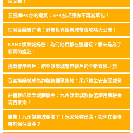
免受騙！
五張牌PK你的運氣：5PK技巧讓你不再當草包！
征服金融蠻荒地：野蠻世界娛樂城幣值攻略大公開！
KANX娛樂城揭密：為何他們都在這裡玩？原來是為了
彩票的瘋狂！
挑戰警示帳戶：諾亞娛樂城警示帳戶的全新冒險之旅
百富娛樂城成為詐騙集團聚集地：用戶資金安全受威脅
註冊就送娛樂城體驗金：九州娛樂城教你怎麼用體驗金
玩百家樂！
震驚！九州娛樂城要關了！玩家急尋出路，如何在最後
時刻保住資金？