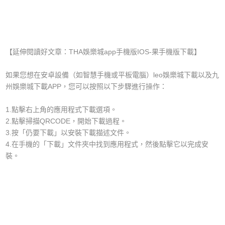
【延伸閱讀好文章：
THA娛樂城app手機版IOS-果手機版下載
】
如果您想在安卓設備（如智慧手機或平板電腦）leo娛樂城下載以及九
州娛樂城下載APP，您可以按照以下步驟進行操作：
1.點擊右上角的應用程式下載選項。
2.點擊掃描QRCODE，開始下載過程。
3.按​​「仍要下載」以安裝下載描述文件。
4.在手機的「下載」文件夾中找到應用程式，然後點擊它以完成安
裝。