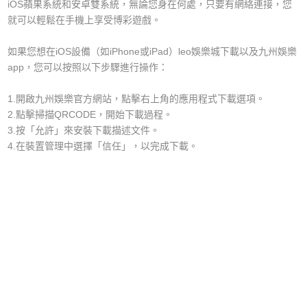
iOS蘋果系統和安卓雙系統，無論您身在何處，只要有網絡連接，您
就可以輕鬆在手機上享受博彩遊戲。
如果您想在iOS設備（如iPhone或iPad）leo娛樂城下載以及
九州娛樂
app
，您可以按照以下步驟進行操作：
1.開啟九州娛樂官方網站，點擊右上角的應用程式下載選項。
2.點擊掃描QRCODE，開始下載過程。
3.按「允許」​​來安裝下載描述文件。
4.在裝置管理中選擇「信任」​​，以完成下載。