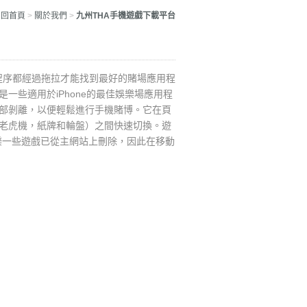
回首頁
>
關於我們
>
九州THA手機遊戲下載平台‎
應用程序都經過拖拉才能找到最好的賭場應用程
一些適用於iPhone的最佳娛樂場應用程
部剝離，以便輕鬆進行手機賭博。它在頁
老虎機，紙牌和輪盤）之間快速切換。遊
樂
一些遊戲已從主網站上刪除，因此在移動