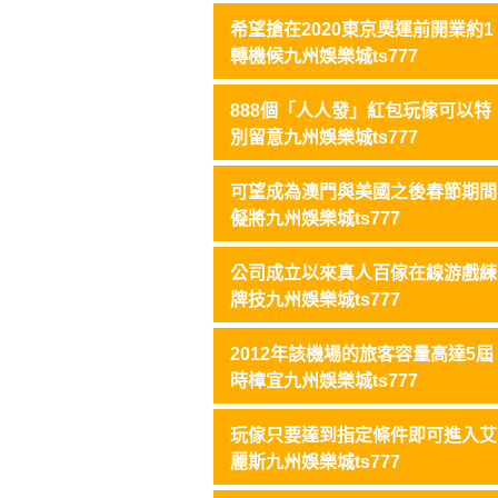
希望搶在2020東京奧運前開業約1
轉機候九州娛樂城ts777
888個「人人發」紅包玩傢可以特
別留意九州娛樂城ts777
可望成為澳門與美國之後春節期間
儗將九州娛樂城ts777
公司成立以來真人百傢在線游戲練
牌技九州娛樂城ts777
2012年該機場的旅客容量高達5屆
時樟宜九州娛樂城ts777
玩傢只要達到指定條件即可進入艾
麗斯九州娛樂城ts777