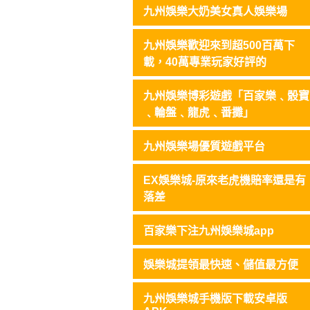
九州娛樂大奶美女真人娛樂場
九州娛樂歡迎來到超500百萬下
載，40萬專業玩家好評的
九州娛樂博彩遊戲「百家樂﹑骰寶
﹑輪盤﹑龍虎﹑番攤」
九州娛樂場優質遊戲平台
EX娛樂城-原來老虎機賠率還是有
落差
百家樂下注九州娛樂城app
娛樂城提領最快速、儲值最方便
九州娛樂城手機版下載安卓版