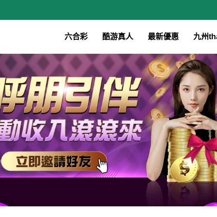
六合彩
酷游真人
最新優惠
九州th