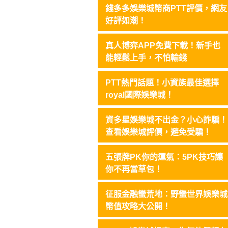
錢多多娛樂城幣商PTT評價，網友
好評如潮！
真人博弈APP免費下載！新手也
能輕鬆上手，不怕輸錢
PTT熱門話題！小資族最佳選擇
royal國際娛樂城！
資多星娛樂城不出金？小心詐騙！
查看娛樂城評價，避免受騙！
五張牌PK你的運氣：5PK技巧讓
你不再當草包！
征服金融蠻荒地：野蠻世界娛樂城
幣值攻略大公開！