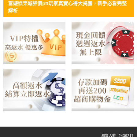
富遊娛樂城評價ptt玩家真實心得大揭露，新手必看完整
解析
瀏覽人數 : 2439217