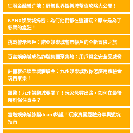
征服金融蠻荒地：野蠻世界娛樂城幣值攻略大公開！
KANX娛樂城揭密：為何他們都在這裡玩？原來是為了
彩票的瘋狂！
挑戰警示帳戶：諾亞娛樂城警示帳戶的全新冒險之旅
百富娛樂城成為詐騙集團聚集地：用戶資金安全受威脅
註冊就送娛樂城體驗金：九州娛樂城教你怎麼用體驗金
玩百家樂！
震驚！九州娛樂城要關了！玩家急尋出路，如何在最後
時刻保住資金？
富遊娛樂城詐騙dcard熱議！玩家真實經驗分享與避坑
指南