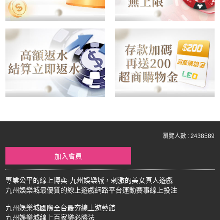
瀏覽人數 : 2438589
加入會員
專業公平的線上博奕-九州娛樂城，剌激的美女真人遊戲
九州娛樂城最優質的線上遊戲網路平台運動賽事線上投注
九州娛樂城國際全台最夯線上遊藝館
九州娛樂城線上百家樂必勝法