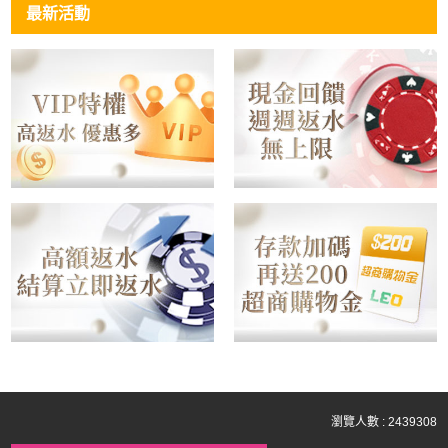
最新活動
瀏覽人數 : 2439308