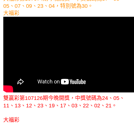
05、07、09、23、04，特別號為30。
大福彩
雙贏彩第107126期今晚開獎，中獎號碼為24、05、
11、13、12、23、19、17、03、22、02、21。
大福彩