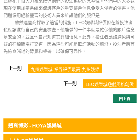
已經花了很大力氣來確保他們的投注系統的完整性。他們中的大多數
現在使用加密系統來保護客戶的重要帳戶信息免受入侵者的侵害。他
們還僱用經驗豐富的技術人員來維護他們的服但是
雖然運營商採取了適當的措施，LEO娛樂城評價但在線投注者
也應該進行自己的安全檢查。他能做的一件事就是確保他的賬戶信息
是安全的，並且他自己知道其詳細信息。此外，投注者應該避免與可
疑的在線賭場打交道，因為這些可能是欺詐活動的前沿。投注者應首
先檢查賭場的背景和聲譽，以確保可靠性。
上一則
九州娛樂城-業界評價最高-九州娛樂
下一則
LEO娛樂城遊戲風格創做
回上頁
體育博彩 - HOYA娛樂城