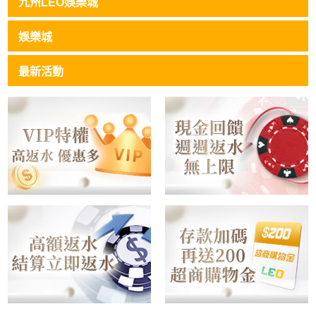
九州LEO娛樂城
娛樂城
最新活動