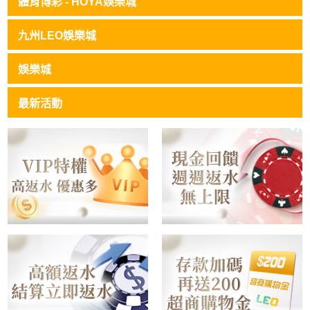
體育博彩 - HOYA娛樂城
九州LEO娛樂城
娛樂城
最新活動