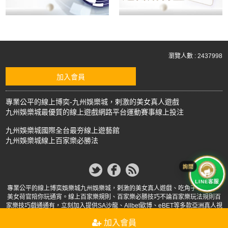
瀏覽人數 : 2437998
加入會員
專業公平的線上博奕-九州娛樂城，剌激的美女真人遊戲
九州娛樂城最優質的線上遊戲網路平台運動賽事線上投注
九州娛樂城國際全台最夯線上遊藝館
九州娛樂城線上百家樂必勝法
LINE客服
專業公平的線上博奕娛樂城九州娛樂城，剌激的美女真人遊戲、吃角子老虎機、
美女荷官陪你玩通宵。線上百家樂規則、百家樂必勝技巧不論百家樂玩法規則百
家樂技巧戲通通有，立刻加入提供SA沙龍、Allbet歐博、eBET等多款亞洲真人視
訊博彩娛樂，九州娛樂城 真人百家樂、21點、玩運彩、老虎機、六合彩
加入會員