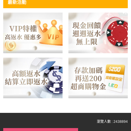
最新活動
瀏覽人數 : 2438894