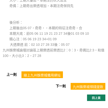
大小：上期大優出，本期注仍以大出主
奇偶：上期奇出樂透增加，本期注奇保持先
後分析：
上期後出05 07，奇奇，，本期的特征注奇奇，合
本期大底：前05 06 11 19 21 23 27 34後01 03 09 10
精心注：05 06 19 23 34+01 09
大透樂透 前：02 10 27 28 33後：05 07
九州娛樂城論壇討論區上期樂透前樂透比2：0：3，奇偶比2:3，和值
100，大小比3：2，27 28
上一則
線上九州娛樂城備用網址
下一則
九州娛樂城領錢提款
回上頁