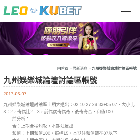
回首頁
>
最新消息
>
九州娛樂城論壇討論區帳號
九州娛樂城論壇討論區帳號
2017-06-07
九州娛樂城論壇
討論區上期大透出：02 10 27 28 33+05 07，大小比
3：2，奇偶比2：3，前偶偶奇偶奇，後奇奇合，和值100
前分析：
合：上期合猛烈攻，本期注反出
和值：上期和值100，振幅15，本期注和值範在87以下