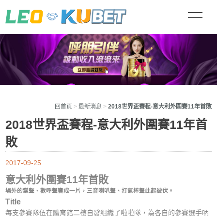
回首頁
>
最新消息
>
2018世界盃賽程-意大利外圍賽11年首敗
2018世界盃賽程-意大利外圍賽11年首
敗
2017-09-25
意大利外圍賽11年首敗
場外的掌聲、歡呼聲響成一片，三音喇叭聲、打氣棒聲此起彼伏。
Title
每支參賽隊伍在體育館二樓自發組織了啦啦隊，為各自的參賽選手吶