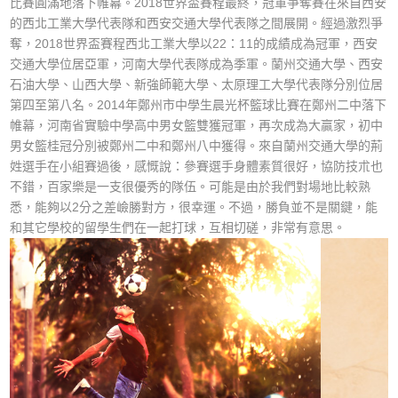
比賽圓滿地落下帷幕。2018世界盃賽程最終，冠軍爭奪賽在來自西安
的西北工業大學代表隊和西安交通大學代表隊之間展開。經過激烈爭
奪，2018世界盃賽程西北工業大學以22：11的成績成為冠軍，西安
交通大學位居亞軍，河南大學代表隊成為季軍。蘭州交通大學、西安
石油大學、山西大學、新強師範大學、太原理工大學代表隊分別位居
第四至第八名。2014年鄭州市中學生晨光杯籃球比賽在鄭州二中落下
帷幕，河南省實驗中學高中男女籃雙獲冠軍，再次成為大贏家，初中
男女籃桂冠分別被鄭州二中和鄭州八中獲得。來自蘭州交通大學的荊
姓選手在小組賽過後，感慨說：參賽選手身體素質很好，協防技朮也
不錯，
百家樂
是一支很優秀的隊伍。可能是由於我們對場地比較熟
悉，能夠以2分之差嶮勝對方，很幸運。不過，勝負並不是關鍵，能
和其它學校的留學生們在一起打球，互相切磋，非常有意思。