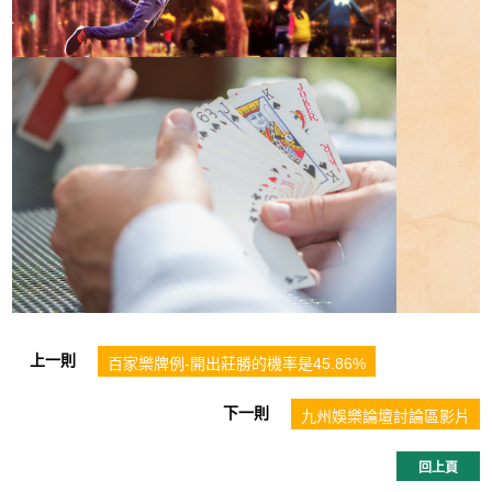
上一則
百家樂牌例-開出莊勝的機率是45.86%
下一則
九州娛樂論壇討論區影片
回上頁