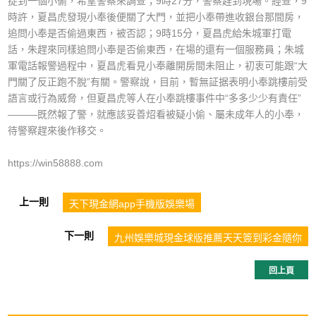
捉到一個小偷，希望警察來調查；9時27分，警察趕到現場。經查，9
時許，夏昌虎發現小奉後便關了大門，並把小奉帶進收銀台那間房，
追問小奉是否偷過東西，被否認；9時15分，夏昌虎給朱城軍打電
話，朱趕來同樣追問小奉是否偷東西，在場的還有一個服務員；朱城
軍電話報警過程中，夏昌虎看見小奉離開房間未阻止，初衷可能跟“大
門關了反正跑不脫”有關。警察說，目前，暫無証据表明小奉跳樓前受
語言或行為威脅，但夏昌虎等人在小奉跳樓事件中“多多少少有責任”
———既然報了警，就應該妥善炤看被疑小偷、屬未成年人的小奉，
待警察趕來後作移交。
https://win58888.com
上一則
天下現金網app手機版娛樂場
下一則
九州娛樂城現金球版推薦天天簽到彩金隨你
回上頁