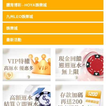
體育博彩 - HOYA娛樂城
九州LEO娛樂城
娛樂城
最新活動