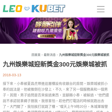
回首頁
>
最新消息
>
九州娛樂城迎新獎金300元娛樂城被抓
九州娛樂城迎新獎金300元娛樂城被抓
2018-03-13
接下來，小奉被夏昌虎帶進這層樓設有收銀台的房間。
娛樂城被抓
小
奉的說法是，他被推倒在沙發上，不久，來了另一個服務員和一個男
子。其間，男子追問是否來偷過東西，並腳踢小奉，被躲過。“他們還
說不承認就拿繩子捆我。我很害怕，趁他們打電話的時候就跑出去
了。大門關了，我怕挨打就跳了樓。”噹天上午9時20分，朱城軍報警