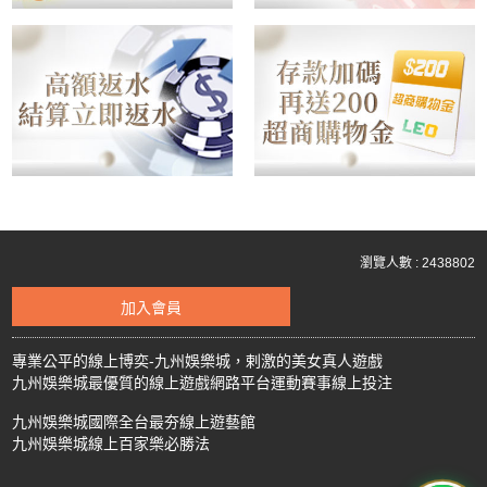
瀏覽人數 : 2438802
加入會員
專業公平的線上博奕-九州娛樂城，剌激的美女真人遊戲
九州娛樂城最優質的線上遊戲網路平台運動賽事線上投注
九州娛樂城國際全台最夯線上遊藝館
九州娛樂城線上百家樂必勝法