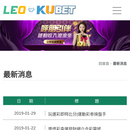
回首頁
>
最新消息
最新消息
日 期
標 題
2019-01-29
玩運彩即時比分|運動彩劵操盤手
2019-01-22
樂透彩幸運發財網六合彩算號