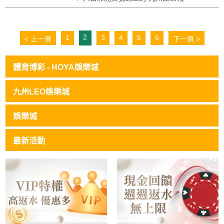
2
1
3
4
5
6
< 上一頁
下一頁 >
體育博彩 - HOYA娛樂城
九州LEO娛樂城
娛樂城
最新活動